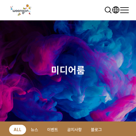
미디어룸
추천 검색어
WRMS
WDMS
SAP ERP
렌탈
모빌리티
클라우드
ALL
뉴스
이벤트
공지사항
블로그