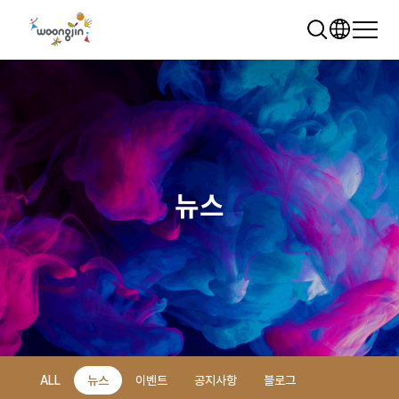
뉴스
추천 검색어
WRMS
WDMS
SAP ERP
렌탈
모빌리티
클라우드
ALL
뉴스
이벤트
공지사항
블로그