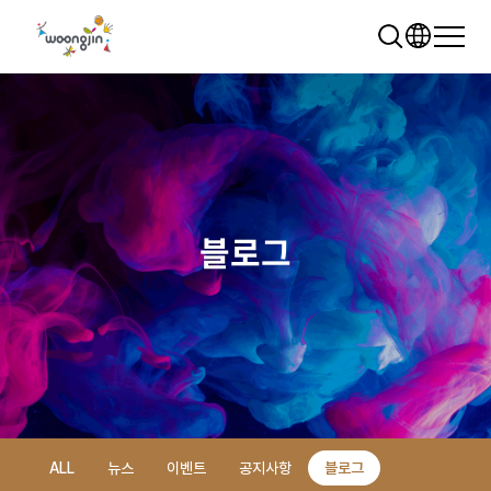
블로그
추천 검색어
WRMS
WDMS
SAP ERP
렌탈
모빌리티
클라우드
ALL
뉴스
이벤트
공지사항
블로그