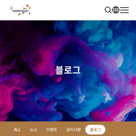
블로그
추천 검색어
WRMS
WDMS
SAP ERP
렌탈
모빌리티
클라우드
ALL
뉴스
이벤트
공지사항
블로그