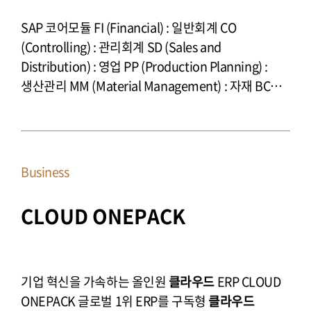
SAP 코어모듈 FI (Financial) : 일반회계 CO
(Controlling) : 관리회계 SD (Sales and
Distribution) : 영업 PP (Production Planning) :
생산관리 MM (Material Management) : 자재 BC
(Basic Component) : 인프라 웅진 Add-On 영역
인사고과 e-HR(Electronic HR) HSS(HR Staff Self
Service) ESS(Employee Self Service) -그룹웨어
고객관리 CRM (고객관계관리시스템) SCM
Business
(공급망관리시스템) PMS (프로젝트관리시스템)
정보관리 BI (Business Intelligence) : 정보추출,
CLOUD ONEPACK
리포팅 BW (Business Warehouse) EC (Enterprise
Controlling) : 기업관리 자금관리 TR (Treasury) :
자금 CMS : 은행 SAP 표준 확정형 모듈 8종 ※
국내세법까지 지원하는 국내최초 B1 최적화
기업 혁신을 가속하는 올인원
클라우드
ERP CLOUD
자금솔루션 보유 사내관리 Mobile System
ONEPACK 글로벌 1위 ERP를 구독형
클라우드