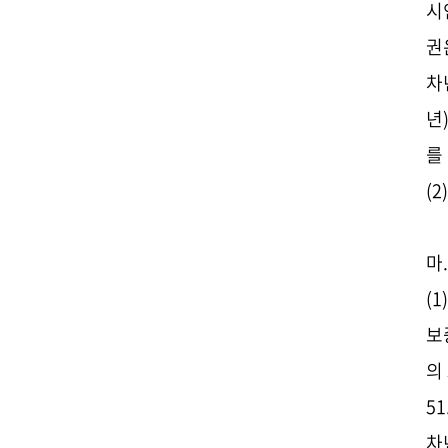
시
권
차
년
를
(
마
(
보
의 
51
차