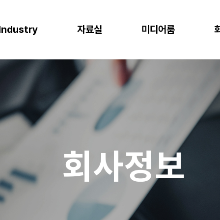
Industry
자료실
미디어룸
P
이오
소비재
물류
반도체
CLOUD
M
프로젝트 사례
뉴스
다운로드
이벤트
 증대
한 최적의 도구
혁신과 생산성
P S/4HANA
격한 규제 준수를 위한 IT시스템
플랫폼을 통한 경쟁력 강화
복잡한 물류 현장을 위한 통합된 플랫폼
고도의 정밀성과 효율성을 위한 도구
AWS (Amazon Web Services)
IT
공지사항
신뢰도 증가
글로벌 운영 시스템 구축
과 머신러닝으로 제조 혁신 실현
P Business One
장을 위한 기반 마련
고객 경험 강화
재고 없는 창고
Microsoft Azure
Gl
블로그
화
리
목표 중심의 프로세스 설계로 품질 향상
P EWM
데이터 분석과 기술의 활용
미래 성장을 위한 유연한 물류 시스템
Microsoft Power Platform
컨
crosoft Dynamics 365
NAVER Cloud Platform
Pa
회사정보
art Factory
Databricks
JARD Package
Mendix
추천 검색어
WRMS
WDMS
SAP ERP
OUD ONEPACK
워크쓰루 & 네이버웍스 코어
렌탈
모빌리티
클라우드