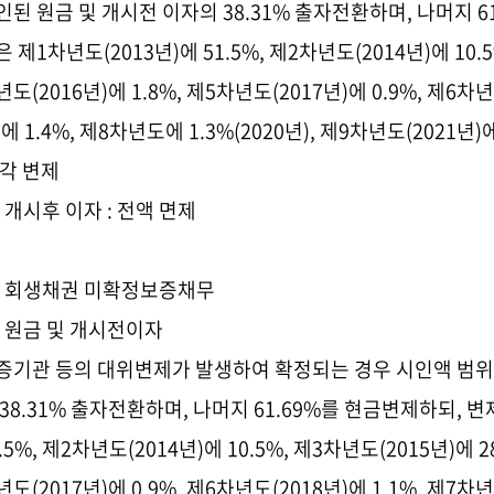
인된 원금 및 개시전 이자의 38.31%
출자전환하며
,
나머지
6
은 제
1
차년도
(2013
년
)
에
51.5%,
제
2
차년도
(2014
년
)
에
10.
년도
(2016
년
)
에
1.8%,
제
5
차년도
(2017
년
)
에
0.9%,
제
6
차년
)
에
1.4%,
제
8
차년도에
1.3%(2020
년
),
제
9
차년도
(2021
년
)
 각 변제
2) 개시후 이자
: 전액 면제
. 회생채권 미확정보증채무
1) 원금 및 개시전이자
증기관 등의 대위변제가 발생하여 확정되는 경우 시인액 범위
38.31%
출자전환하며
,
나머지
61.69%
를 현금변제하되
,
변
.5%,
제
2
차년도
(2014
년
)
에
10.5%,
제
3
차년도
(2015
년
)
에
2
년도
(2017
년
)
에
0.9%,
제
6
차년도
(2018
년
)
에
1.1%,
제
7
차년