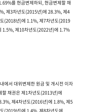
1.69%
를 현금변제하되
,
현금변제할 채
5%,
제
3
차년도
(2015
년
)
에
28.3%,
제
4
도
(2018
년
)
에
1.1%,
제
7
차년도
(2019
에
1.5%,
제
10
차년도
(2022
년
)
에
1.7%
내에서 대위변제한 원금 및 개시전 이자
제할 채권은 제
1
차년도
(2013
년
)
에
8.3%,
제
4
차년도
(2016
년
)
에
1.8%,
제
5
도
(2019
년
)
에
1.4%,
제
8
차년도에