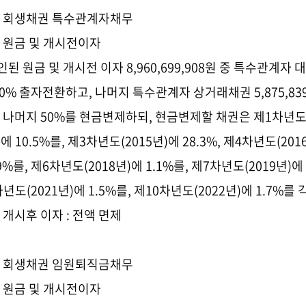
. 회생채권 특수관계자채무
1) 원금 및 개시전이자
인된 원금 및 개시전 이자 8,960,699,908
원 중 특수관계자 
00%
출자전환하고
,
나머지 특수관계자 상거래채권
5,875,83
,
나머지
50%
를 현금변제하되
,
현금변제할 채권은 제
1
차년
)
에
10.5%
를
,
제
3
차년도
(2015
년
)
에
28.3%,
제
4
차년도
(201
9%
를
,
제
6
차년도
(2018
년
)
에
1.1%
를
,
제
7
차년도
(2019
년
)
에
차년도
(2021
년
)
에
1.5%
를
,
제
10
차년도
(2022
년
)
에
1.7%를 
2) 개시후 이자
: 전액 면제
. 회생채권 임원퇴직금채무
1) 원금 및 개시전이자