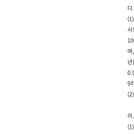
다
(
시
1
며
년
0.
9
(
라
(