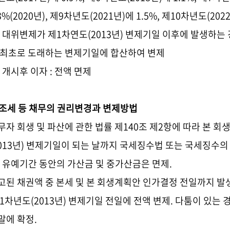
3%(2020
년
),
제
9
차년도
(2021
년
)
에
1.5%,
제
10
차년도
(202
,
대위변제가 제
1
차연도
(2013
년
)
변제기일 이후에 발생하는 
 최초로 도래하는 변제기일에 합산하여 변제
2) 개시후 이자
: 전액 면제
. 조세 등 채무의 권리변경과 변제방법
무자 회생 및 파산에 관한 법률 제140
조 제
2
항에 따라 본 회
013
년
)
변제기일이 되는 날까지 국세징수법 또는 국세징수의 
,
유예기간 동안의 가산금 및 중가산금은 면제.
고된 채권액 중 본세 및 본 회생계획안 인가결정 전일까지 발
1
차년도
(2013
년
)
변제기일 전일에 전액 변제
.
다툼이 있는 
말에 확정.