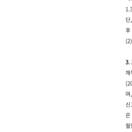
1.
단
후
(
3
채
(2
며
신
은 
월