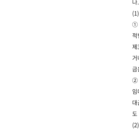
나
(
①
적
제
거
금
②
임
대
도
(