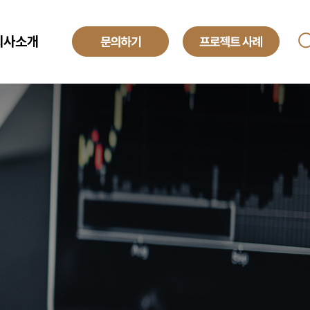
회사소개
ANAGED SERVICE
기업소개
투자정보
O
해외법인
obal Development Center
채용정보
텍센터 BPO
yroll BPO