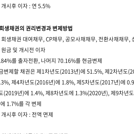
2) 개시후 이자
:
연 5.5%
. 회생채권의 권리변경과 변제방법
.
회생채권 대여채무
, CP
채무
,
공모사채채무
,
전환사채채무
,
1) 원금 및 개시전 이자
9.84%를 출자전환
,
나머지
70.16%를 현금변제
금변제할 채권은 제1
차년도
(2013
년
)
에
51.5%,
제
2
차년도
(2
.3%,
제
4
차년도
(2016
년
)
에
1.8%,
제
5
차년도
(2017
년
)
에
0.
도
(2019
년
)
에
1.4%,
제
8
차년도에
1.3%(2020
년
),
제
9
차년도
)
에
1.7%를 각 변제
2) 개시후 이자
: 전액 면제