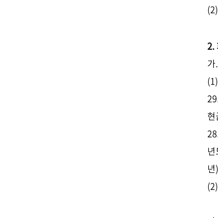
(
2
가
(
2
현
28
년
년
(