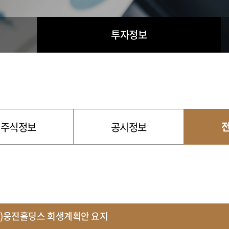
투자정보
주식정보
공시정보
주)웅진홀딩스 회생계획안 요지