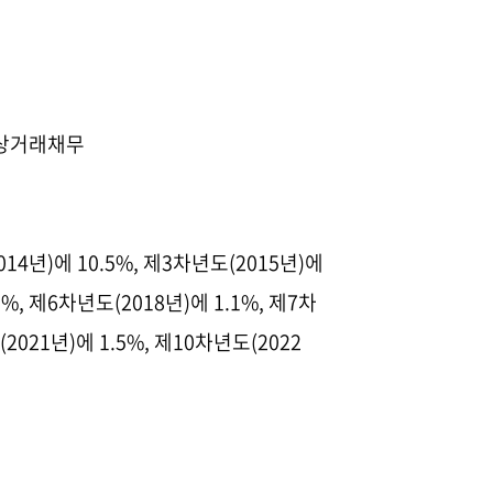
 상거래채무
014
년
)
에
10.5%,
제
3
차년도
(2015
년
)
에
9%,
제
6
차년도
(2018
년
)
에
1.1%,
제
7
차
(2021
년
)
에
1.5%,
제
10
차년도
(2022