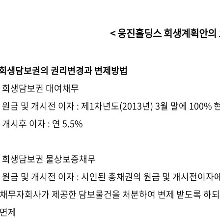
< 웅진홀딩스 회생계획안의 
. 회생담보권의 권리변경과 변제방법
. 회생담보권 대여채무
1) 원금 및 개시전 이자
:
제
1
차년도
(2013
년
) 3
월 말에
100%
2) 개시후 이자
:
연 5.5%
. 회생담보권 물상보증채무
1) 원금 및 개시전 이자
:
시인된 총채권의 원금 및 개시전이자
 채무자회사가 제공한 담보물건을 처분하여 변제 받도록 하되
 면제