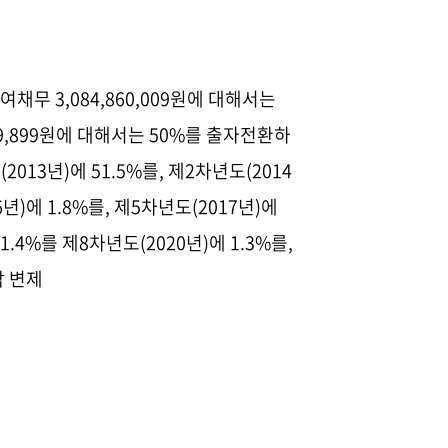
대여채무
3,084,860,009
원에 대해서는
9,899
원에 대해서는
50%
를 출자전환하
도
(2013
년
)
에
51.5%
를
,
제
2
차년도
(2014
6
년
)
에
1.8%
를
,
제
5
차년도
(2017
년
)
에
1.4%
를 제
8
차년도
(2020
년
)
에
1.3%
를
,
각 변제