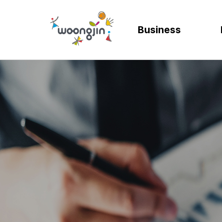
Business
AI
SOLUTION
렌탈
모빌리티
제조
ER
바
AICC | AI 고객상담 시스템
WRMS
고객 만족도 및 충성도
디지털 혁신을 위
디지털 
SA
엄
WIKL | AI 인사이트 플랫폼
WDMS
사업 확장 및 브랜드 
프로세스 정립 및 
인공지능
SA
성
AI웅수 | 그룹웨어 AI
GAM SOLUTION
통합 관리 및 운영 효율
효율적인 자원관
계획과 
SA
SAP Joule
Business Synergy Suite
Mi
Mendix MAIA
Sm
Wi
CL