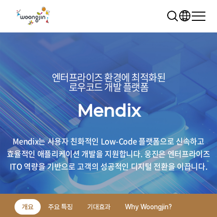
엔터프라이즈 환경에 최적화된
로우코드 개발 플랫폼
Mendix
추천 검색어
WRMS
WDMS
SAP ERP
Mendix는 사용자 친화적인 Low-Code 플랫폼으로 신속하고
렌탈
모빌리티
클라우드
효율적인 애플리케이션 개발을 지원합니다.
웅진은 엔터프라이즈
ITO 역량을 기반으로 고객의 성공적인 디지털 전환을 이끕니다.
개요
주요 특징
기대효과
Why Woongjin?