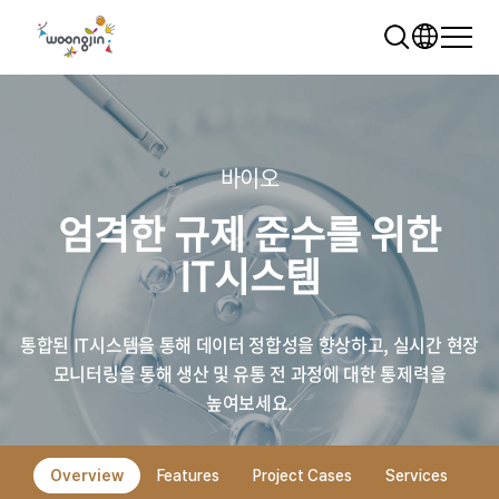
바이오
엄격한 규제 준수를 위한
추천 검색어
IT시스템
WRMS
WDMS
SAP ERP
렌탈
모빌리티
클라우드
통합된 IT시스템을 통해 데이터 정합성을 향상하고,
실시간 현장
모니터링을 통해 생산 및 유통 전 과정에 대한
통제력을
높여보세요.
Overview
Features
Project Cases
Services