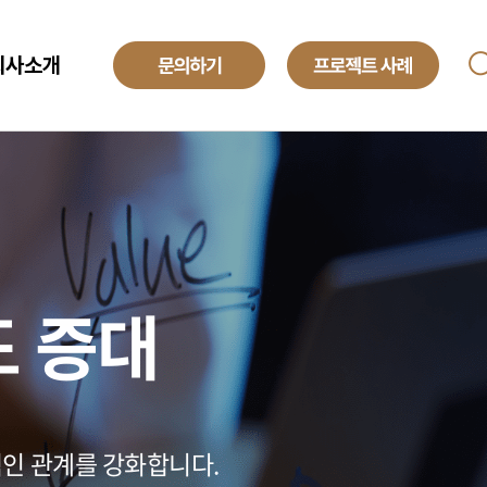
회사소개
ANAGED SERVICE
기업소개
투자정보
O
해외법인
obal Development Center
채용정보
텍센터 BPO
yroll BPO
도 증대
적인 관계를 강화합니다.