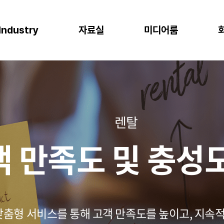
Industry
자료실
미디어룸
P
이오
소비재
물류
반도체
CLOUD
M
프로젝트 사례
뉴스
다운로드
이벤트
 증대
한 최적의 도구
혁신과 생산성
P S/4HANA
격한 규제 준수를 위한 IT시스템
플랫폼을 통한 경쟁력 강화
복잡한 물류 현장을 위한 통합된 플랫폼
고도의 정밀성과 효율성을 위한 도구
AWS (Amazon Web Services)
IT
공지사항
신뢰도 증가
글로벌 운영 시스템 구축
과 머신러닝으로 제조 혁신 실현
P Business One
장을 위한 기반 마련
고객 경험 강화
재고 없는 창고
Microsoft Azure
Gl
블로그
렌탈
화
리
목표 중심의 프로세스 설계로 품질 향상
P EWM
데이터 분석과 기술의 활용
미래 성장을 위한 유연한 물류 시스템
Microsoft Power Platform
컨
crosoft Dynamics 365
NAVER Cloud Platform
Pa
객 만족도 및 충성
art Factory
Databricks
JARD Package
Mendix
추천 검색어
WRMS
WDMS
SAP ERP
OUD ONEPACK
워크쓰루 & 네이버웍스 코어
렌탈
모빌리티
클라우드
맞춤형 서비스를 통해 고객 만족도를 높이고, 지속