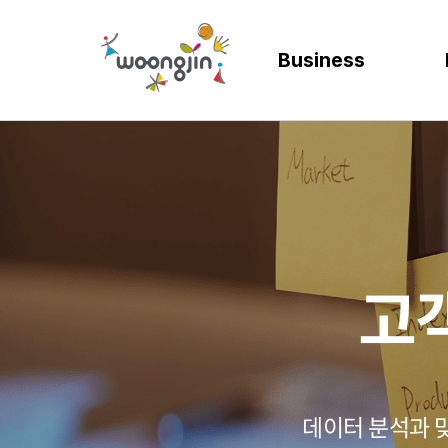
Business
AI
SOLUTION
렌탈
모빌리티
제조
ER
바
AICC | AI 고객상담 시스템
WRMS
고객 만족도 및 충성도
디지털 혁신을 위
디지털 
SA
엄
WIKL | AI 인사이트 플랫폼
WDMS
사업 확장 및 브랜드 
프로세스 정립 및 
인공지능
SA
성
AI웅수 | 그룹웨어 AI
GAM SOLUTION
통합 관리 및 운영 효율
효율적인 자원관
계획과 
SA
SAP Joule
Business Synergy Suite
Mi
고
Mendix MAIA
Sm
Wi
CL
데이터 분석과 