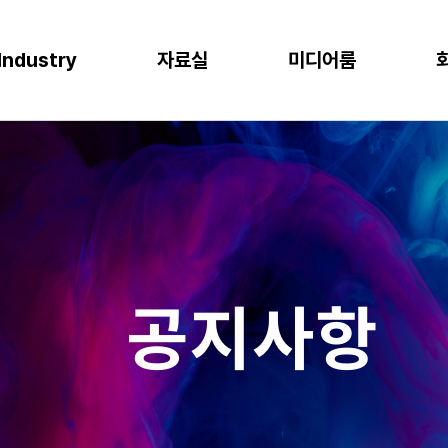
Industry
자료실
미디어룸
P
이오
소비재
물류
반도체
CLOUD
M
프로젝트 사례
뉴스
다운로드
이벤트
 증대
한 최적의 도구
혁신과 생산성
P S/4HANA
격한 규제 준수를 위한 IT시스템
플랫폼을 통한 경쟁력 강화
복잡한 물류 현장을 위한 통합된 플랫폼
고도의 정밀성과 효율성을 위한 도구
AWS (Amazon Web Services)
IT
공지사항
신뢰도 증가
글로벌 운영 시스템 구축
과 머신러닝으로 제조 혁신 실현
P Business One
장을 위한 기반 마련
고객 경험 강화
재고 없는 창고
Microsoft Azure
Gl
블로그
화
리
목표 중심의 프로세스 설계로 품질 향상
P EWM
데이터 분석과 기술의 활용
미래 성장을 위한 유연한 물류 시스템
Microsoft Power Platform
컨
crosoft Dynamics 365
NAVER Cloud Platform
Pa
공지사항
art Factory
Databricks
JARD Package
Mendix
추천 검색어
WRMS
WDMS
SAP ERP
OUD ONEPACK
워크쓰루 & 네이버웍스 코어
렌탈
모빌리티
클라우드