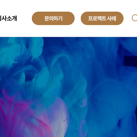
회사소개
ANAGED SERVICE
기업소개
투자정보
O
해외법인
obal Development Center
채용정보
텍센터 BPO
yroll BPO