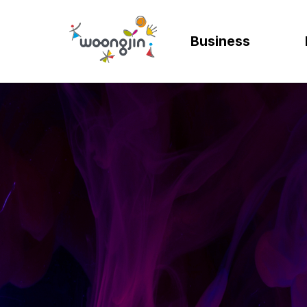
Business
AI
SOLUTION
렌탈
모빌리티
제조
ER
바
AICC | AI 고객상담 시스템
WRMS
고객 만족도 및 충성도
디지털 혁신을 위
디지털 
SA
엄
WIKL | AI 인사이트 플랫폼
WDMS
사업 확장 및 브랜드 
프로세스 정립 및 
인공지능
SA
성
AI웅수 | 그룹웨어 AI
GAM SOLUTION
통합 관리 및 운영 효율
효율적인 자원관
계획과 
SA
SAP Joule
Business Synergy Suite
Mi
Mendix MAIA
Sm
Wi
CL