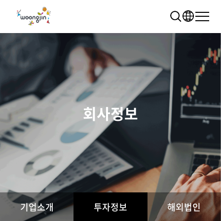
회사정보
추천 검색어
WRMS
WDMS
SAP ERP
렌탈
모빌리티
클라우드
기업소개
투자정보
해외법인