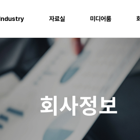
Industry
자료실
미디어룸
P
이오
소비재
물류
반도체
CLOUD
M
프로젝트 사례
뉴스
다운로드
이벤트
 증대
한 최적의 도구
혁신과 생산성
P S/4HANA
격한 규제 준수를 위한 IT시스템
플랫폼을 통한 경쟁력 강화
복잡한 물류 현장을 위한 통합된 플랫폼
고도의 정밀성과 효율성을 위한 도구
AWS (Amazon Web Services)
IT
공지사항
신뢰도 증가
글로벌 운영 시스템 구축
과 머신러닝으로 제조 혁신 실현
P Business One
장을 위한 기반 마련
고객 경험 강화
재고 없는 창고
Microsoft Azure
Gl
블로그
화
리
목표 중심의 프로세스 설계로 품질 향상
P EWM
데이터 분석과 기술의 활용
미래 성장을 위한 유연한 물류 시스템
Microsoft Power Platform
컨
crosoft Dynamics 365
NAVER Cloud Platform
Pa
회사정보
art Factory
Databricks
JARD Package
Mendix
추천 검색어
WRMS
WDMS
SAP ERP
OUD ONEPACK
워크쓰루 & 네이버웍스 코어
렌탈
모빌리티
클라우드