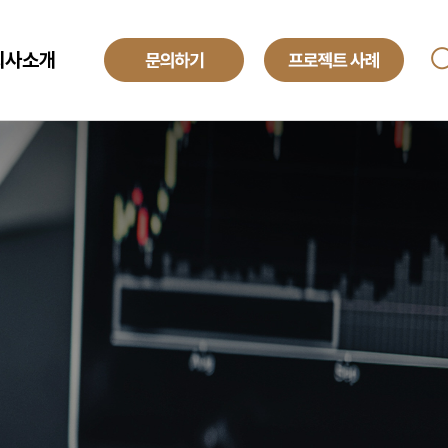
회사소개
ANAGED SERVICE
기업소개
투자정보
O
해외법인
obal Development Center
채용정보
텍센터 BPO
yroll BPO