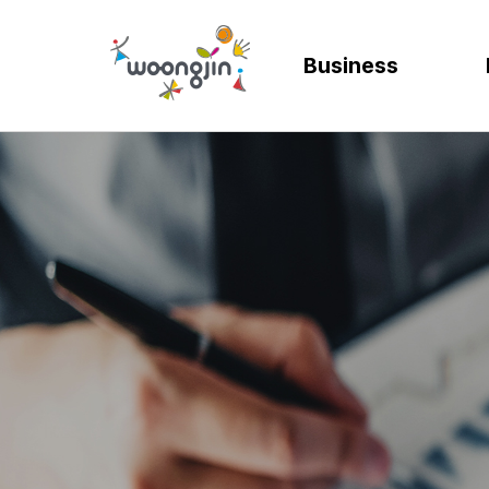
Business
AI
SOLUTION
렌탈
모빌리티
제조
ER
바
AICC | AI 고객상담 시스템
WRMS
고객 만족도 및 충성도
디지털 혁신을 위
디지털 
SA
엄
WIKL | AI 인사이트 플랫폼
WDMS
사업 확장 및 브랜드 
프로세스 정립 및 
인공지능
SA
성
AI웅수 | 그룹웨어 AI
GAM SOLUTION
통합 관리 및 운영 효율
효율적인 자원관
계획과 
SA
SAP Joule
Business Synergy Suite
Mi
Mendix MAIA
Sm
Wi
CL