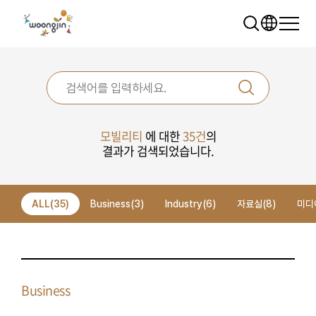
모빌리티
에 대한
35건
의
결과가 검색되었습니다.
추천 검색어
WRMS
WDMS
SAP ERP
ALL(35)
Business(3)
Industry(6)
자료실(8)
미디
렌탈
모빌리티
클라우드
Business