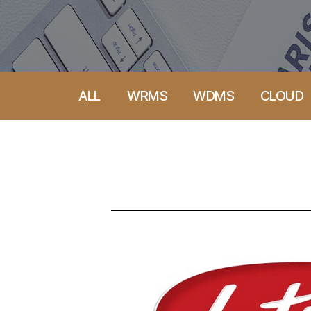
ALL
WRMS
WDMS
CLOUD