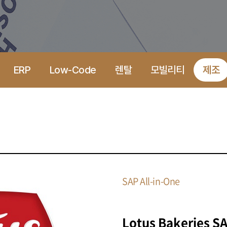
ERP
Low-Code
렌탈
모빌리티
제조
SAP All-in-One
Lotus Bakeries S