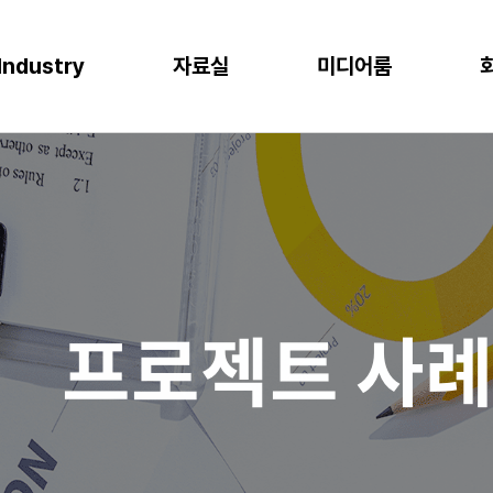
Industry
자료실
미디어룸
P
이오
소비재
물류
반도체
CLOUD
M
프로젝트 사례
뉴스
다운로드
이벤트
 증대
한 최적의 도구
혁신과 생산성
P S/4HANA
격한 규제 준수를 위한 IT시스템
플랫폼을 통한 경쟁력 강화
복잡한 물류 현장을 위한 통합된 플랫폼
고도의 정밀성과 효율성을 위한 도구
AWS (Amazon Web Services)
IT
공지사항
신뢰도 증가
글로벌 운영 시스템 구축
과 머신러닝으로 제조 혁신 실현
P Business One
장을 위한 기반 마련
고객 경험 강화
재고 없는 창고
Microsoft Azure
Gl
블로그
화
리
목표 중심의 프로세스 설계로 품질 향상
P EWM
데이터 분석과 기술의 활용
미래 성장을 위한 유연한 물류 시스템
Microsoft Power Platform
컨
crosoft Dynamics 365
NAVER Cloud Platform
Pa
프로젝트 사
art Factory
Databricks
JARD Package
Mendix
추천 검색어
WRMS
WDMS
SAP ERP
OUD ONEPACK
워크쓰루 & 네이버웍스 코어
렌탈
모빌리티
클라우드