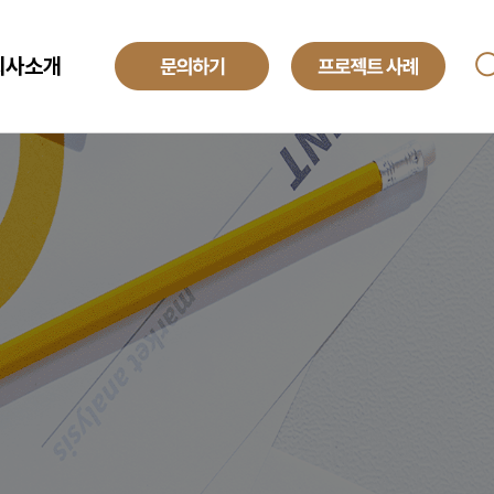
회사소개
ANAGED SERVICE
기업소개
투자정보
O
해외법인
obal Development Center
채용정보
텍센터 BPO
yroll BPO
례